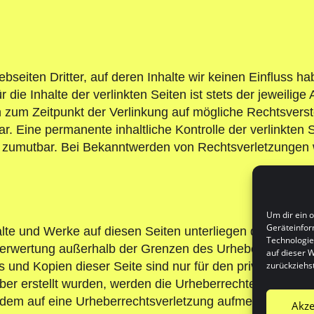
bseiten Dritter, auf deren Inhalte wir keinen Einfluss h
ie Inhalte der verlinkten Seiten ist stets der jeweilige 
en zum Zeitpunkt der Verlinkung auf mögliche Rechtsvers
r. Eine permanente inhaltliche Kontrolle der verlinkten 
t zumutbar. Bei Bekanntwerden von Rechtsverletzungen
Um dir ein 
Geräteinfor
halte und Werke auf diesen Seiten unterliegen dem deutsc
Technologie
 Verwertung außerhalb der Grenzen des Urheberrechtes b
auf dieser W
s und Kopien dieser Seite sind nur für den privaten, nic
zurückziehs
iber erstellt wurden, werden die Urheberrechte Dritter b
otzdem auf eine Urheberrechtsverletzung aufmerksam wer
Akze