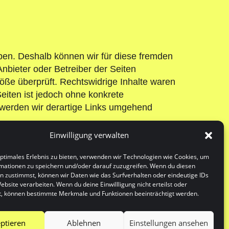
aben. Deshalb können wir für diese fremden
Anbieter oder Betreiber der Seiten
töße überprüft. Rechtswidrige Inhalte waren
Seiten ist jedoch ohne konkrete
 werden wir derartige Links umgehend
Einwilligung verwalten
optimales Erlebnis zu bieten, verwenden wir Technologien wie Cookies, um
mationen zu speichern und/oder darauf zuzugreifen. Wenn du diesen
hen Urheberrecht. Die Vervielfältigung,
n zustimmst, können wir Daten wie das Surfverhalten oder eindeutige IDs
edürfen der schriftlichen Zustimmung des
ebsite verarbeiten. Wenn du deine Einwillligung nicht erteilst oder
ht kommerziellen Gebrauch gestattet. Soweit
t, können bestimmte Merkmale und Funktionen beeinträchtigt werden.
eachtet. Insbesondere werden Inhalte Dritter
den, bitten wir um einen entsprechenden
ptieren
Ablehnen
Einstellungen ansehen